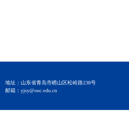
地址：山东省青岛市崂山区松岭路238号
邮箱：yjsy@ouc.edu.cn