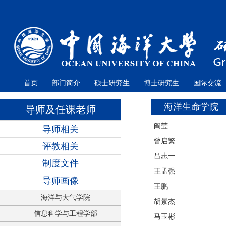
首页
部门简介
硕士研究生
博士研究生
国际交流
海洋生命学院
导师及任课老师
阎莹
导师相关
曾启繁
评教相关
吕志一
制度文件
王孟强
导师画像
王鹏
海洋与大气学院
胡景杰
信息科学与工程学部
马玉彬